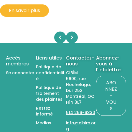
En savoir plus
Accès
Liens utiles
Contactez-
Abonnez-
membres
nous
vous à
Politique de
l’infolettre
Se connecter
confidentialit
CIBÎM
é
5600, rue
ABO
Hochelaga,
Politique de
NNEZ
bur 252
traitement
-
Montréal, QC
des plaintes
VOU
H1N 3L7
Restez
S
514 256-6330
informé
Medias
info@cibim.or
g