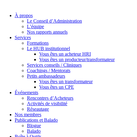
À propos
Le Conseil d’Administration
L’équipe
Nos rapports annuels
Services
Formations
Le HUB institutionnel
Vous êtes un acheteur HRI
Vous êtes un producteur/transformateur
Services conseils / Cliniques
Coachings / Mentorats
Petits ambassadeurs
Vous êtes un transformateur
Vous êtes un CPE
Événements
Rencontres d’Acheteurs
Activités de visibilité
Réseautage
Nos membres
Publications et Balado
Blogue
Balado
Boîte à Outils