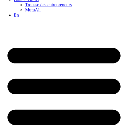
Trousse des entrepreneurs
MutuAli
En