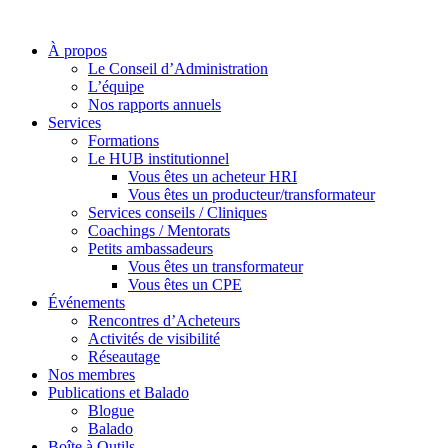
À propos
Le Conseil d’Administration
L’équipe
Nos rapports annuels
Services
Formations
Le HUB institutionnel
Vous êtes un acheteur HRI
Vous êtes un producteur/transformateur
Services conseils / Cliniques
Coachings / Mentorats
Petits ambassadeurs
Vous êtes un transformateur
Vous êtes un CPE
Événements
Rencontres d’Acheteurs
Activités de visibilité
Réseautage
Nos membres
Publications et Balado
Blogue
Balado
Boîte à Outils