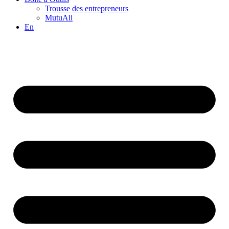
Trousse des entrepreneurs
MutuAli
En