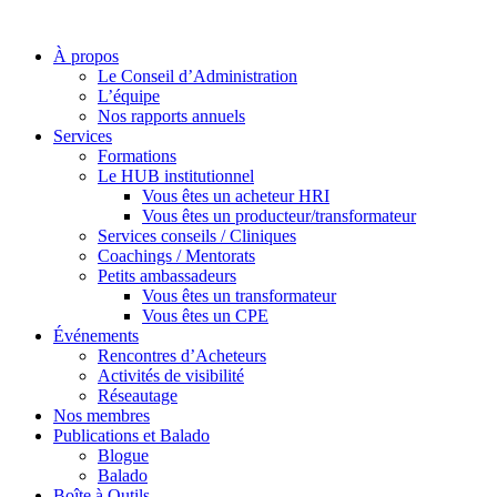
À propos
Le Conseil d’Administration
L’équipe
Nos rapports annuels
Services
Formations
Le HUB institutionnel
Vous êtes un acheteur HRI
Vous êtes un producteur/transformateur
Services conseils / Cliniques
Coachings / Mentorats
Petits ambassadeurs
Vous êtes un transformateur
Vous êtes un CPE
Événements
Rencontres d’Acheteurs
Activités de visibilité
Réseautage
Nos membres
Publications et Balado
Blogue
Balado
Boîte à Outils