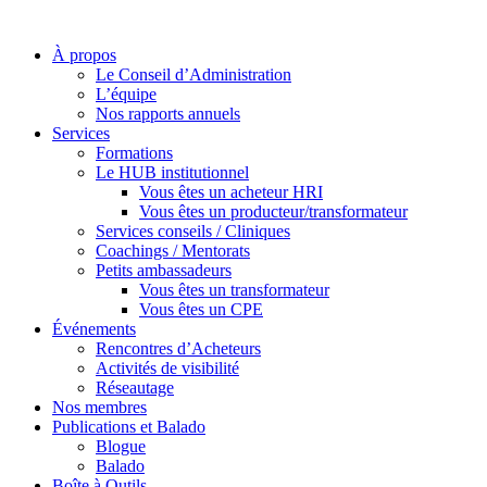
À propos
Le Conseil d’Administration
L’équipe
Nos rapports annuels
Services
Formations
Le HUB institutionnel
Vous êtes un acheteur HRI
Vous êtes un producteur/transformateur
Services conseils / Cliniques
Coachings / Mentorats
Petits ambassadeurs
Vous êtes un transformateur
Vous êtes un CPE
Événements
Rencontres d’Acheteurs
Activités de visibilité
Réseautage
Nos membres
Publications et Balado
Blogue
Balado
Boîte à Outils