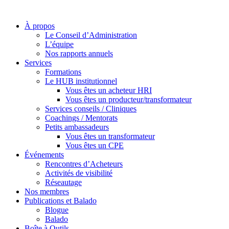
À propos
Le Conseil d’Administration
L’équipe
Nos rapports annuels
Services
Formations
Le HUB institutionnel
Vous êtes un acheteur HRI
Vous êtes un producteur/transformateur
Services conseils / Cliniques
Coachings / Mentorats
Petits ambassadeurs
Vous êtes un transformateur
Vous êtes un CPE
Événements
Rencontres d’Acheteurs
Activités de visibilité
Réseautage
Nos membres
Publications et Balado
Blogue
Balado
Boîte à Outils