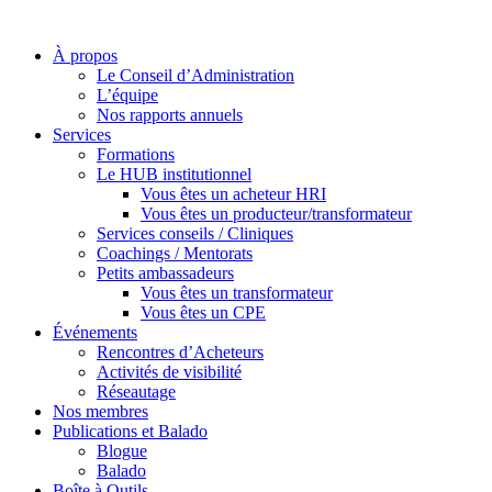
À propos
Le Conseil d’Administration
L’équipe
Nos rapports annuels
Services
Formations
Le HUB institutionnel
Vous êtes un acheteur HRI
Vous êtes un producteur/transformateur
Services conseils / Cliniques
Coachings / Mentorats
Petits ambassadeurs
Vous êtes un transformateur
Vous êtes un CPE
Événements
Rencontres d’Acheteurs
Activités de visibilité
Réseautage
Nos membres
Publications et Balado
Blogue
Balado
Boîte à Outils