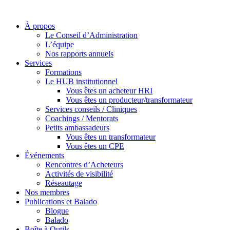
À propos
Le Conseil d’Administration
L’équipe
Nos rapports annuels
Services
Formations
Le HUB institutionnel
Vous êtes un acheteur HRI
Vous êtes un producteur/transformateur
Services conseils / Cliniques
Coachings / Mentorats
Petits ambassadeurs
Vous êtes un transformateur
Vous êtes un CPE
Événements
Rencontres d’Acheteurs
Activités de visibilité
Réseautage
Nos membres
Publications et Balado
Blogue
Balado
Boîte à Outils