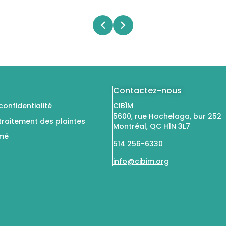
Contactez-nous
confidentialité
CIBÎM
5600, rue Hochelaga, bur 252
 traitement des plaintes
Montréal, QC H1N 3L7
rmé
514 256-6330
info@cibim.org