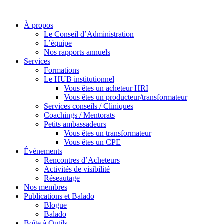
À propos
Le Conseil d’Administration
L’équipe
Nos rapports annuels
Services
Formations
Le HUB institutionnel
Vous êtes un acheteur HRI
Vous êtes un producteur/transformateur
Services conseils / Cliniques
Coachings / Mentorats
Petits ambassadeurs
Vous êtes un transformateur
Vous êtes un CPE
Événements
Rencontres d’Acheteurs
Activités de visibilité
Réseautage
Nos membres
Publications et Balado
Blogue
Balado
Boîte à Outils