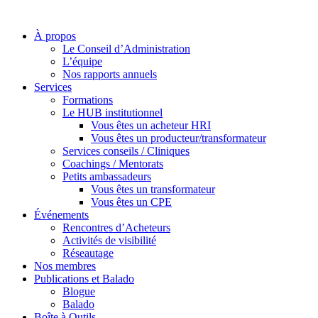
À propos
Le Conseil d’Administration
L’équipe
Nos rapports annuels
Services
Formations
Le HUB institutionnel
Vous êtes un acheteur HRI
Vous êtes un producteur/transformateur
Services conseils / Cliniques
Coachings / Mentorats
Petits ambassadeurs
Vous êtes un transformateur
Vous êtes un CPE
Événements
Rencontres d’Acheteurs
Activités de visibilité
Réseautage
Nos membres
Publications et Balado
Blogue
Balado
Boîte à Outils