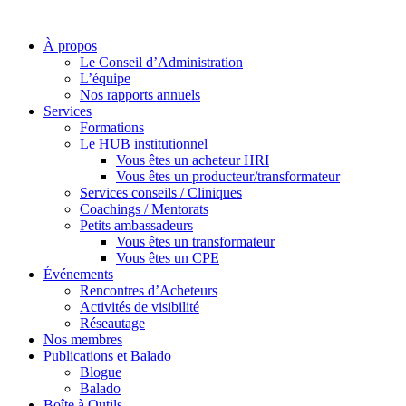
À propos
Le Conseil d’Administration
L’équipe
Nos rapports annuels
Services
Formations
Le HUB institutionnel
Vous êtes un acheteur HRI
Vous êtes un producteur/transformateur
Services conseils / Cliniques
Coachings / Mentorats
Petits ambassadeurs
Vous êtes un transformateur
Vous êtes un CPE
Événements
Rencontres d’Acheteurs
Activités de visibilité
Réseautage
Nos membres
Publications et Balado
Blogue
Balado
Boîte à Outils