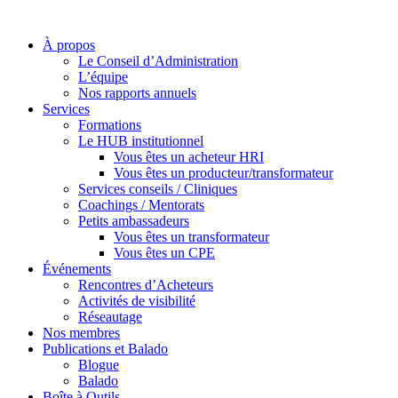
À propos
Le Conseil d’Administration
L’équipe
Nos rapports annuels
Services
Formations
Le HUB institutionnel
Vous êtes un acheteur HRI
Vous êtes un producteur/transformateur
Services conseils / Cliniques
Coachings / Mentorats
Petits ambassadeurs
Vous êtes un transformateur
Vous êtes un CPE
Événements
Rencontres d’Acheteurs
Activités de visibilité
Réseautage
Nos membres
Publications et Balado
Blogue
Balado
Boîte à Outils