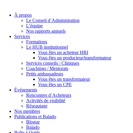
À propos
Le Conseil d’Administration
L’équipe
Nos rapports annuels
Services
Formations
Le HUB institutionnel
Vous êtes un acheteur HRI
Vous êtes un producteur/transformateur
Services conseils / Cliniques
Coachings / Mentorats
Petits ambassadeurs
Vous êtes un transformateur
Vous êtes un CPE
Événements
Rencontres d’Acheteurs
Activités de visibilité
Réseautage
Nos membres
Publications et Balado
Blogue
Balado
Boîte à Outils