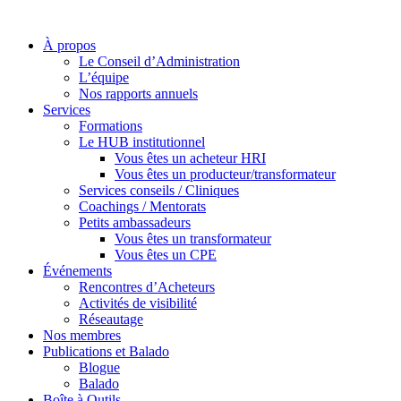
À propos
Le Conseil d’Administration
L’équipe
Nos rapports annuels
Services
Formations
Le HUB institutionnel
Vous êtes un acheteur HRI
Vous êtes un producteur/transformateur
Services conseils / Cliniques
Coachings / Mentorats
Petits ambassadeurs
Vous êtes un transformateur
Vous êtes un CPE
Événements
Rencontres d’Acheteurs
Activités de visibilité
Réseautage
Nos membres
Publications et Balado
Blogue
Balado
Boîte à Outils