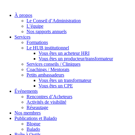
À propos
Le Conseil d’Administration
L’équipe
Nos rapports annuels
Services
Formations
Le HUB institutionnel
Vous êtes un acheteur HRI
Vous êtes un producteur/transformateur
Services conseils / Cliniques
Coachings / Mentorats
Petits ambassadeurs
Vous êtes un transformateur
Vous êtes un CPE
Événements
Rencontres d’Acheteurs
Activités de visibilité
Réseautage
Nos membres
Publications et Balado
Blogue
Balado
Boîte à Outils