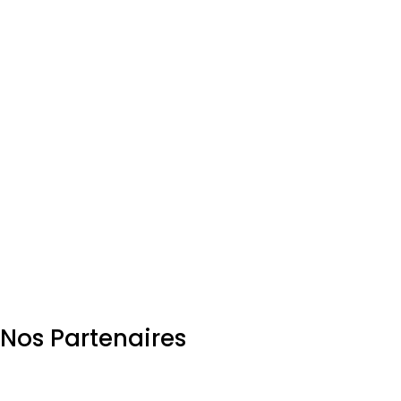
content d’avoir joint cette communauté, ils nous
ont énormément donné et leurs formations sont
très pertinentes. Les rejoindre a été un point
tournant dans notre entreprise. Merci au CIBÎM!
Une équipe dynamique qui fait tout les efforts
pour aider les entreprises membres!!!
Nos Partenaires