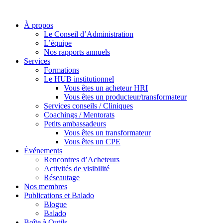
À propos
Le Conseil d’Administration
L’équipe
Nos rapports annuels
Services
Formations
Le HUB institutionnel
Vous êtes un acheteur HRI
Vous êtes un producteur/transformateur
Services conseils / Cliniques
Coachings / Mentorats
Petits ambassadeurs
Vous êtes un transformateur
Vous êtes un CPE
Événements
Rencontres d’Acheteurs
Activités de visibilité
Réseautage
Nos membres
Publications et Balado
Blogue
Balado
Boîte à Outils