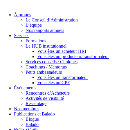
À propos
Le Conseil d’Administration
L’équipe
Nos rapports annuels
Services
Formations
Le HUB institutionnel
Vous êtes un acheteur HRI
Vous êtes un producteur/transformateur
Services conseils / Cliniques
Coachings / Mentorats
Petits ambassadeurs
Vous êtes un transformateur
Vous êtes un CPE
Événements
Rencontres d’Acheteurs
Activités de visibilité
Réseautage
Nos membres
Publications et Balado
Blogue
Balado
Boîte à Outils