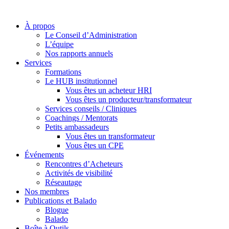
À propos
Le Conseil d’Administration
L’équipe
Nos rapports annuels
Services
Formations
Le HUB institutionnel
Vous êtes un acheteur HRI
Vous êtes un producteur/transformateur
Services conseils / Cliniques
Coachings / Mentorats
Petits ambassadeurs
Vous êtes un transformateur
Vous êtes un CPE
Événements
Rencontres d’Acheteurs
Activités de visibilité
Réseautage
Nos membres
Publications et Balado
Blogue
Balado
Boîte à Outils