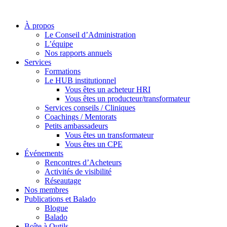
À propos
Le Conseil d’Administration
L’équipe
Nos rapports annuels
Services
Formations
Le HUB institutionnel
Vous êtes un acheteur HRI
Vous êtes un producteur/transformateur
Services conseils / Cliniques
Coachings / Mentorats
Petits ambassadeurs
Vous êtes un transformateur
Vous êtes un CPE
Événements
Rencontres d’Acheteurs
Activités de visibilité
Réseautage
Nos membres
Publications et Balado
Blogue
Balado
Boîte à Outils