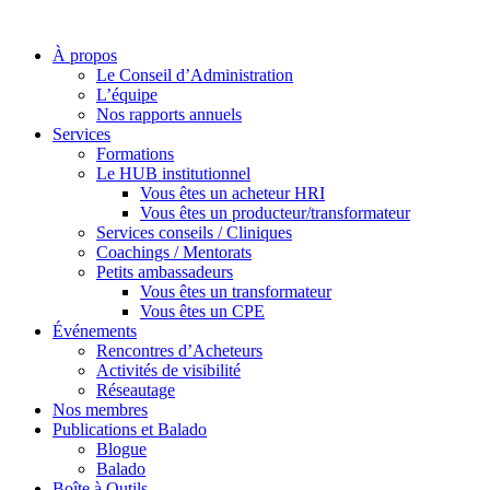
À propos
Le Conseil d’Administration
L’équipe
Nos rapports annuels
Services
Formations
Le HUB institutionnel
Vous êtes un acheteur HRI
Vous êtes un producteur/transformateur
Services conseils / Cliniques
Coachings / Mentorats
Petits ambassadeurs
Vous êtes un transformateur
Vous êtes un CPE
Événements
Rencontres d’Acheteurs
Activités de visibilité
Réseautage
Nos membres
Publications et Balado
Blogue
Balado
Boîte à Outils