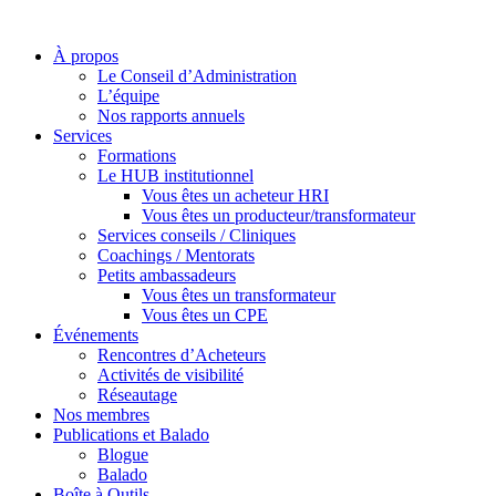
À propos
Le Conseil d’Administration
L’équipe
Nos rapports annuels
Services
Formations
Le HUB institutionnel
Vous êtes un acheteur HRI
Vous êtes un producteur/transformateur
Services conseils / Cliniques
Coachings / Mentorats
Petits ambassadeurs
Vous êtes un transformateur
Vous êtes un CPE
Événements
Rencontres d’Acheteurs
Activités de visibilité
Réseautage
Nos membres
Publications et Balado
Blogue
Balado
Boîte à Outils