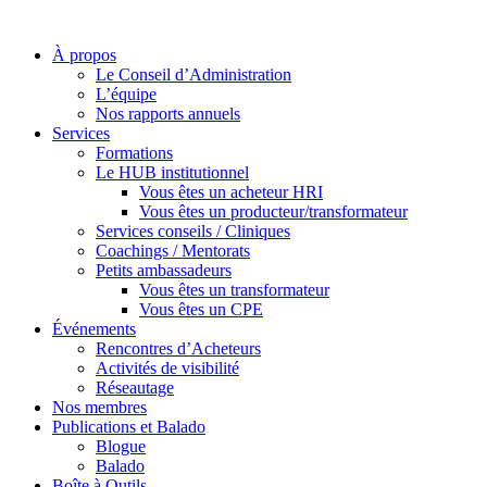
À propos
Le Conseil d’Administration
L’équipe
Nos rapports annuels
Services
Formations
Le HUB institutionnel
Vous êtes un acheteur HRI
Vous êtes un producteur/transformateur
Services conseils / Cliniques
Coachings / Mentorats
Petits ambassadeurs
Vous êtes un transformateur
Vous êtes un CPE
Événements
Rencontres d’Acheteurs
Activités de visibilité
Réseautage
Nos membres
Publications et Balado
Blogue
Balado
Boîte à Outils