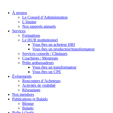
À propos
Le Conseil d’Administration
L’équipe
Nos rapports annuels
Services
Formations
Le HUB institutionnel
Vous êtes un acheteur HRI
Vous êtes un producteur/transformateur
Services conseils / Cliniques
Coachings / Mentorats
Petits ambassadeurs
Vous êtes un transformateur
Vous êtes un CPE
Événements
Rencontres d’Acheteurs
Activités de visibilité
Réseautage
Nos membres
Publications et Balado
Blogue
Balado
Boîte à Outils