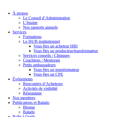
À propos
Le Conseil d’Administration
L’équipe
Nos rapports annuels
Services
Formations
Le HUB institutionnel
Vous êtes un acheteur HRI
Vous êtes un producteur/transformateur
Services conseils / Cliniques
Coachings / Mentorats
Petits ambassadeurs
Vous êtes un transformateur
Vous êtes un CPE
Événements
Rencontres d’Acheteurs
Activités de visibilité
Réseautage
Nos membres
Publications et Balado
Blogue
Balado
Boîte à Outils