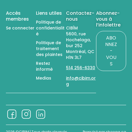
Accès
Liens utiles
Contactez-
Abonnez-
membres
nous
vous à
Politique de
l’infolettre
Se connecter
confidentialit
CIBÎM
é
5600, rue
ABO
Hochelaga,
Politique de
NNEZ
bur 252
traitement
-
Montréal, QC
des plaintes
VOU
H1N 3L7
Restez
S
514 256-6330
informé
Medias
info@cibim.or
g
2026 ©CIBIM |
Tous droits réservés
Propulsé par
shooga.ca