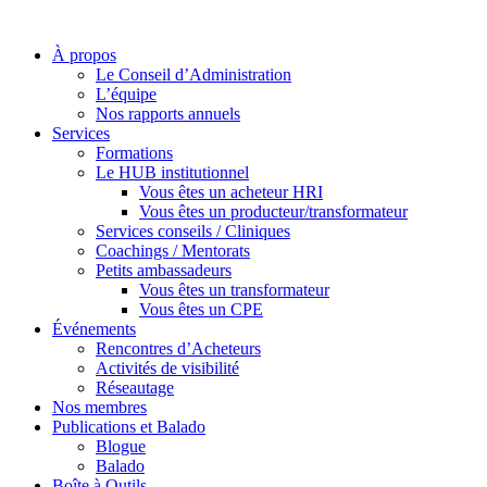
À propos
Le Conseil d’Administration
L’équipe
Nos rapports annuels
Services
Formations
Le HUB institutionnel
Vous êtes un acheteur HRI
Vous êtes un producteur/transformateur
Services conseils / Cliniques
Coachings / Mentorats
Petits ambassadeurs
Vous êtes un transformateur
Vous êtes un CPE
Événements
Rencontres d’Acheteurs
Activités de visibilité
Réseautage
Nos membres
Publications et Balado
Blogue
Balado
Boîte à Outils