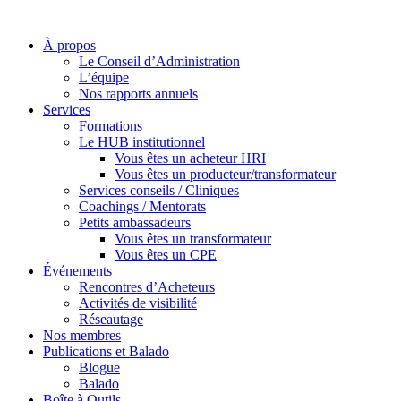
À propos
Le Conseil d’Administration
L’équipe
Nos rapports annuels
Services
Formations
Le HUB institutionnel
Vous êtes un acheteur HRI
Vous êtes un producteur/transformateur
Services conseils / Cliniques
Coachings / Mentorats
Petits ambassadeurs
Vous êtes un transformateur
Vous êtes un CPE
Événements
Rencontres d’Acheteurs
Activités de visibilité
Réseautage
Nos membres
Publications et Balado
Blogue
Balado
Boîte à Outils