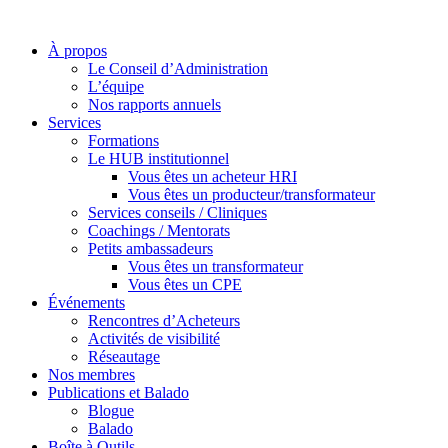
À propos
Le Conseil d’Administration
L’équipe
Nos rapports annuels
Services
Formations
Le HUB institutionnel
Vous êtes un acheteur HRI
Vous êtes un producteur/transformateur
Services conseils / Cliniques
Coachings / Mentorats
Petits ambassadeurs
Vous êtes un transformateur
Vous êtes un CPE
Événements
Rencontres d’Acheteurs
Activités de visibilité
Réseautage
Nos membres
Publications et Balado
Blogue
Balado
Boîte à Outils