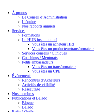
À propos
Le Conseil d’Administration
L’équipe
Nos rapports annuels
Services
Formations
Le HUB institutionnel
Vous êtes un acheteur HRI
Vous êtes un producteur/transformateur
Services conseils / Cliniques
Coachings / Mentorats
Petits ambassadeurs
Vous êtes un transformateur
Vous êtes un CPE
Événements
Rencontres d’Acheteurs
Activités de visibilité
Réseautage
Nos membres
Publications et Balado
Blogue
Balado
Boîte à Outils