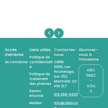
Accès
Liens utiles
Contactez-
Abonnez-
membres
nous
vous à
Politique de
l’infolettre
Se connecter
confidentialit
CIBÎM
é
5600, rue
ABO
Hochelaga,
Politique de
NNEZ
bur 252
traitement
-
Montréal, QC
des plaintes
VOU
H1N 3L7
Restez
S
514 256-6330
informé
Medias
info@cibim.or
g