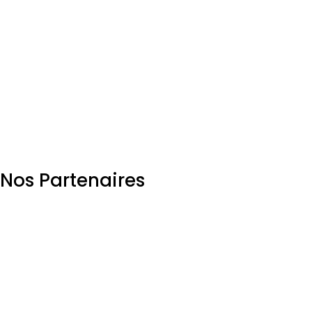
Une équipe dynamique qui fait tout les efforts
pour aider les entreprises membres!!!
Nos Partenaires