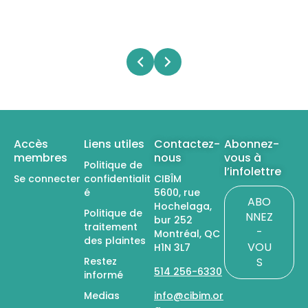
Accès
Liens utiles
Contactez-
Abonnez-
membres
nous
vous à
Politique de
l’infolettre
Se connecter
confidentialit
CIBÎM
é
5600, rue
ABO
Hochelaga,
Politique de
NNEZ
bur 252
traitement
-
Montréal, QC
des plaintes
VOU
H1N 3L7
Restez
S
514 256-6330
informé
Medias
info@cibim.or