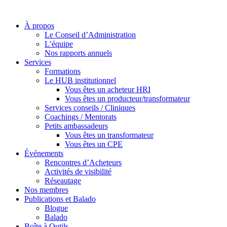
À propos
Le Conseil d’Administration
L’équipe
Nos rapports annuels
Services
Formations
Le HUB institutionnel
Vous êtes un acheteur HRI
Vous êtes un producteur/transformateur
Services conseils / Cliniques
Coachings / Mentorats
Petits ambassadeurs
Vous êtes un transformateur
Vous êtes un CPE
Événements
Rencontres d’Acheteurs
Activités de visibilité
Réseautage
Nos membres
Publications et Balado
Blogue
Balado
Boîte à Outils