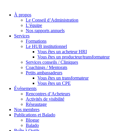
À propos
Le Conseil d’Administration
L’équipe
Nos rapports annuels
Services
Formations
Le HUB institutionnel
Vous êtes un acheteur HRI
Vous êtes un producteur/transformateur
Services conseils / Cliniques
Coachings / Mentorats
Petits ambassadeurs
Vous êtes un transformateur
Vous êtes un CPE
Événements
Rencontres d’Acheteurs
Activités de visibilité
Réseautage
Nos membres
Publications et Balado
Blogue
Balado
Boîte à Outils