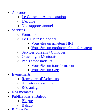
À propos
Le Conseil d’Administration
L’équipe
Nos rapports annuels
Services
Formations
Le HUB institutionnel
Vous êtes un acheteur HRI
Vous êtes un producteur/transformateur
Services conseils / Cliniques
Coachings / Mentorats
Petits ambassadeurs
Vous êtes un transformateur
Vous êtes un CPE
Événements
Rencontres d’Acheteurs
Activités de visibilité
Réseautage
Nos membres
Publications et Balado
Blogue
Balado
Boîte à Outils