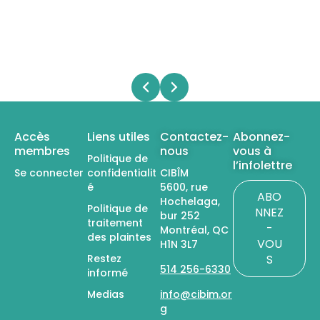
Accès
Liens utiles
Contactez-
Abonnez-
membres
nous
vous à
Politique de
l’infolettre
Se connecter
confidentialit
CIBÎM
é
5600, rue
ABO
Hochelaga,
Politique de
NNEZ
bur 252
traitement
-
Montréal, QC
des plaintes
VOU
H1N 3L7
Restez
S
514 256-6330
informé
Medias
info@cibim.or
g