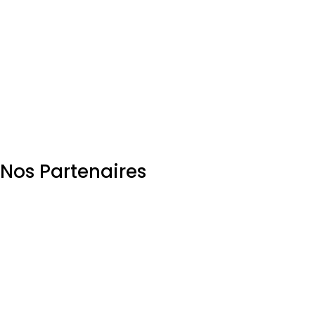
Une équipe dynamique qui fait tout les efforts
pour aider les entreprises membres!!!
Nos Partenaires