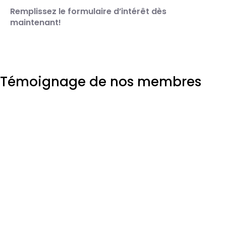
Remplissez le formulaire d’intérêt dès
maintenant!
Témoignage de nos membres
Je suis très satisfaite des services offerts par le
CIBÎM qui nous offre une belle visibilité sur
différentes plateformes pour promouvoir nos
produits respectifs. Le Conseil nous permet
également de tisser des liens avec d’autres
entreprises connexes qui peuvent contribuer à
notre développement.​