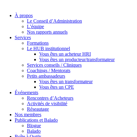
À propos
Le Conseil d’Administration
L’équipe
Nos rapports annuels
Services
Formations
Le HUB institutionnel
Vous êtes un acheteur HRI
Vous êtes un producteur/transformateur
Services conseils / Cliniques
Coachings / Mentorats
Petits ambassadeurs
Vous êtes un transformateur
Vous êtes un CPE
Événements
Rencontres d’Acheteurs
Activités de visibilité
Réseautage
Nos membres
Publications et Balado
Blogue
Balado
Boîte à Outils