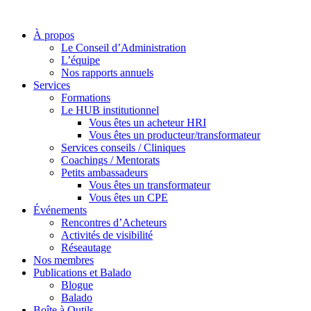
À propos
Le Conseil d’Administration
L’équipe
Nos rapports annuels
Services
Formations
Le HUB institutionnel
Vous êtes un acheteur HRI
Vous êtes un producteur/transformateur
Services conseils / Cliniques
Coachings / Mentorats
Petits ambassadeurs
Vous êtes un transformateur
Vous êtes un CPE
Événements
Rencontres d’Acheteurs
Activités de visibilité
Réseautage
Nos membres
Publications et Balado
Blogue
Balado
Boîte à Outils