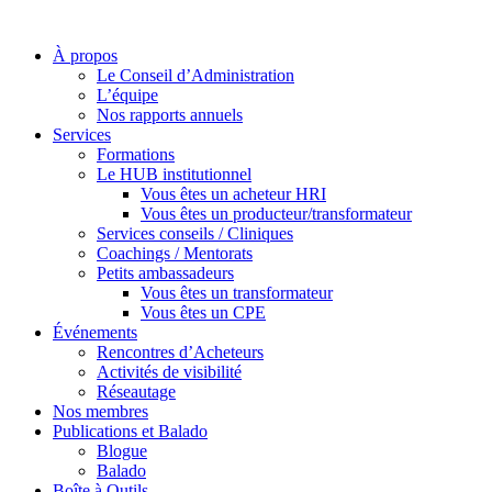
À propos
Le Conseil d’Administration
L’équipe
Nos rapports annuels
Services
Formations
Le HUB institutionnel
Vous êtes un acheteur HRI
Vous êtes un producteur/transformateur
Services conseils / Cliniques
Coachings / Mentorats
Petits ambassadeurs
Vous êtes un transformateur
Vous êtes un CPE
Événements
Rencontres d’Acheteurs
Activités de visibilité
Réseautage
Nos membres
Publications et Balado
Blogue
Balado
Boîte à Outils