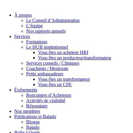
À propos
Le Conseil d’Administration
L’équipe
Nos rapports annuels
Services
Formations
Le HUB institutionnel
Vous êtes un acheteur HRI
Vous êtes un producteur/transformateur
Services conseils / Cliniques
Coachings / Mentorats
Petits ambassadeurs
Vous êtes un transformateur
Vous êtes un CPE
Événements
Rencontres d’Acheteurs
Activités de visibilité
Réseautage
Nos membres
Publications et Balado
Blogue
Balado
Boîte à Outils