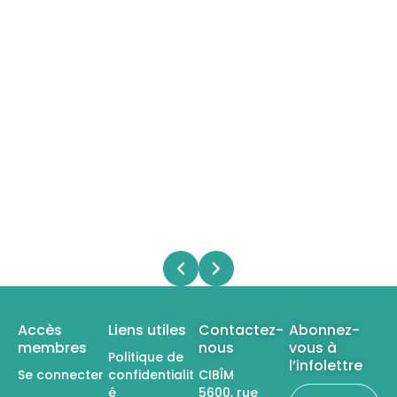
Accès
Liens utiles
Contactez-
Abonnez-
membres
nous
vous à
Politique de
l’infolettre
Se connecter
confidentialit
CIBÎM
é
5600, rue