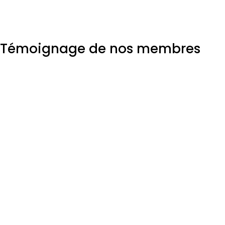
Témoignage de nos membres
Je suis très satisfaite des services offerts par le
CIBÎM qui nous offre une belle visibilité sur
différentes plateformes pour promouvoir nos
produits respectifs. Le Conseil nous permet
également de tisser des liens avec d’autres
entreprises connexes qui peuvent contribuer à
notre développement.​