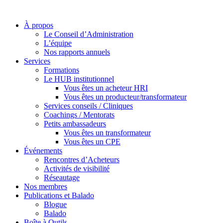
À propos
Le Conseil d’Administration
L’équipe
Nos rapports annuels
Services
Formations
Le HUB institutionnel
Vous êtes un acheteur HRI
Vous êtes un producteur/transformateur
Services conseils / Cliniques
Coachings / Mentorats
Petits ambassadeurs
Vous êtes un transformateur
Vous êtes un CPE
Événements
Rencontres d’Acheteurs
Activités de visibilité
Réseautage
Nos membres
Publications et Balado
Blogue
Balado
Boîte à Outils