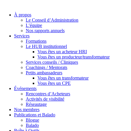
À propos
Le Conseil d’Administration
L’équipe
Nos rapports annuels
Services
Formations
Le HUB institutionnel
Vous êtes un acheteur HRI
Vous êtes un producteur/transformateur
Services conseils / Cliniques
Coachings / Mentorats
Petits ambassadeurs
Vous êtes un transformateur
Vous êtes un CPE
Événements
Rencontres d’Acheteurs
Activités de visibilité
Réseautage
Nos membres
Publications et Balado
Blogue
Balado
Boîte à Outils