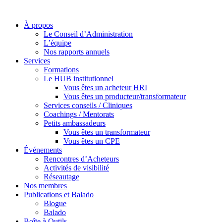
À propos
Le Conseil d’Administration
L’équipe
Nos rapports annuels
Services
Formations
Le HUB institutionnel
Vous êtes un acheteur HRI
Vous êtes un producteur/transformateur
Services conseils / Cliniques
Coachings / Mentorats
Petits ambassadeurs
Vous êtes un transformateur
Vous êtes un CPE
Événements
Rencontres d’Acheteurs
Activités de visibilité
Réseautage
Nos membres
Publications et Balado
Blogue
Balado
Boîte à Outils