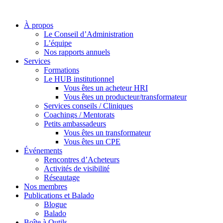
À propos
Le Conseil d’Administration
L’équipe
Nos rapports annuels
Services
Formations
Le HUB institutionnel
Vous êtes un acheteur HRI
Vous êtes un producteur/transformateur
Services conseils / Cliniques
Coachings / Mentorats
Petits ambassadeurs
Vous êtes un transformateur
Vous êtes un CPE
Événements
Rencontres d’Acheteurs
Activités de visibilité
Réseautage
Nos membres
Publications et Balado
Blogue
Balado
Boîte à Outils