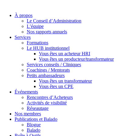
À propos
Le Conseil d’Administration
L’équipe
Nos rapports annuels
Services
Formations
Le HUB institutionnel
Vous êtes un acheteur HRI
Vous êtes un producteur/transformateur
Services conseils / Cliniques
Coachings / Mentorats
Petits ambassadeurs
Vous êtes un transformateur
Vous êtes un CPE
Événements
Rencontres d’Acheteurs
Activités de visibilité
Réseautage
Nos membres
Publications et Balado
Blogue
Balado
Boîte à Outils