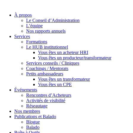
À propos
Le Conseil d’Administration
L’équipe
Nos rapports annuels
Services
Formations
Le HUB institutionnel
Vous êtes un acheteur HRI
Vous êtes un producteur/transformateur
Services conseils / Cliniques
Coachings / Mentorats
Petits ambassadeurs
Vous êtes un transformateur
Vous êtes un CPE
Événements
Rencontres d’Acheteurs
Activités de visibilité
Réseautage
Nos membres
Publications et Balado
Blogue
Balado
Boîte à Outils