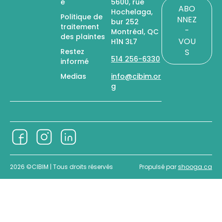
é
5600, rue
ABO
Hochelaga,
Politique de
NNEZ
bur 252
traitement
-
Montréal, QC
des plaintes
VOU
H1N 3L7
Restez
S
514 256-6330
informé
Medias
info@cibim.or
g
2026 ©CIBIM |
Tous droits réservés
Propulsé par
shooga.ca